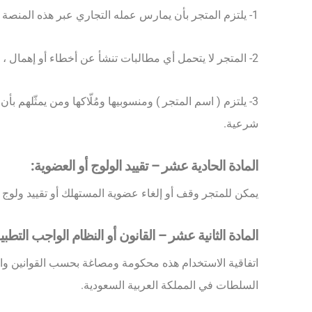
1- يلتزم المتجر بأن يمارس عمله التجاري عبر هذه المنصة الالكترونية بشكل نظامي ووفقاً للأنظمة المعمول بها في المملكة العربية السعودية، ووفقاً لأحكام هذه الاتفاقية.
2- المتجر لا يتحمل أي مطالبات تنشأ عن أخطاء أو إهمال ، سواء كانت ناتجة بشكل مباشر أو غير مباشر أو اعرضي أو عن طريق المستهلك أو عن طريق طرف ثالث مثل شركات الشحن.
3- يلتزم ( اسم المتجر ) ومنسوبيها ومُلّاكها ومن يمثّلهم
شرعية.
المادة الحادية عشر – تقييد الولوج أو العضوية:
يمكن للمتجر وقف أو إلغاء عضوية المستهلك أو تقييد ولوج
المادة الثانية عشر – القانون أو النظام الواجب التطبي
اتفاقية الاستخدام هذه محكومة ومصاغة بحسب القوانين والأن
السلطات في المملكة العربية السعودية.