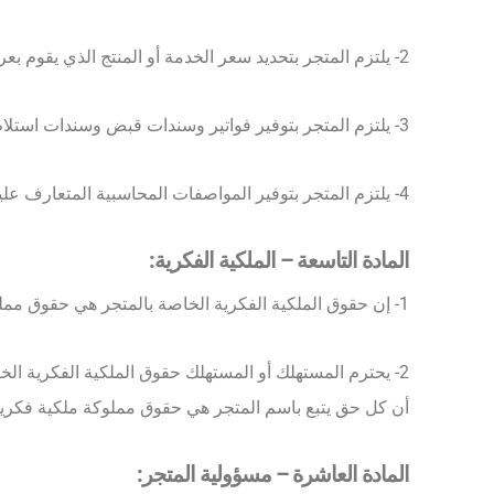
2- يلتزم المتجر بتحديد سعر الخدمة أو المنتج الذي يقوم بعرضه في متجره وفقاً للقيمة السوقية المتعارف عليها.
3- يلتزم المتجر بتوفير فواتير وسندات قبض وسندات استلام لجميع المبالغ والأرباح التي تنشأ في متجره، ويلتزم بأن يعطي المستهلك فاتورة شرائه لخدمة أو منتج
4- يلتزم المتجر بتوفير المواصفات المحاسبية المتعارف عليها في متجره الالكتروني، تطبيقاً لأحكام هذه الاتفاقية، ولما في هذا التنظيم من مصالح قانونية واقتصادية وتجارية وتنظيمية.
المادة التاسعة – الملكية الفكرية:
1- إن حقوق الملكية الفكرية الخاصة بالمتجر هي حقوق مملوكة للمتجر ملكية تامة، سواءً كانت مملوكة لهم قبل تأسيس هذه المنصة الالكترونية أم بعد تأسيسها.
2- يحترم المستهلك أو المستهلك حقوق الملكية الفكرية ا
أن كل حق يتبع باسم المتجر هي حقوق مملوكة ملكية فكرية
المادة العاشرة – مسؤولية المتجر: