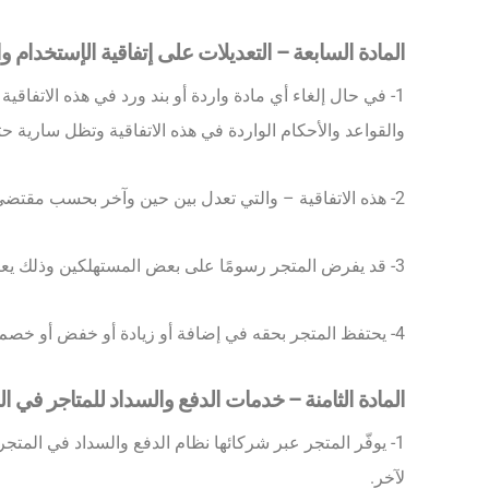
المادة السابعة – التعديلات على إتفاقية الإستخدام و
1- في حال إلغاء أي مادة واردة أو بند ورد في ھذه الاتفاقیة 
والقواعد والأحكام الواردة في ھذه الاتفاقية وتظل سارية ح
2- ھذه الاتفاقية – والتي تعدل بين حين وآخر بحسب مقتضى الحال – تُشكّل آلیة العمل والتفاھم والاتفاق بین (المستهلك) و( المتجر)
3- قد يفرض المتجر رسومًا على بعض المستهلكين وذلك يعتمد على العروض أو المنتجات أو الخدمات التي يطلبونها أو ما تفرضه الدولة من رسوم أو ضرائب على طبيعة المنتج أو الخدمة.
4- يحتفظ المتجر بحقه في إضافة أو زيادة أو خفض أو خصم أي رسوم أو نفقات بموجب مواد وبنود وأحكام إتفاقية الإستخدام ، على أي من المستهلكين أي كان سبب تسجيلهم.
المادة الثامنة – خدمات الدفع والسداد للمتاجر في ا
1- يوفّر المتجر عبر شركائها نظام الدفع والسداد في المت
لآخر.