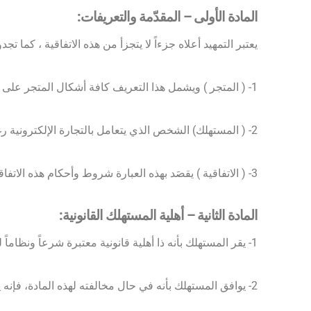
المادة الأولى – المقدّمة والتعريفات:
يعتبر التمهيد أعلاه جزءاً لا يتجزأ من هذه الاتفاقية ، كما ت
1- ( المتجر ) ويشمل هذا التعريف كافة أشكال المتجر على الشبكة العنكبوتية، سواءً كانت تطبيق إلكتروني، أو موقع الكتروني على الشبكة العنكبوتية، أو محل تجاري.
2- ( المستهلك) الشخص الذي يتعامل بالتجارة الإلكترونية رغبةً في الحصول على المنتجات أو الخدمات التي يوفرها من المتجر عبر منصته الالكترونية.
3- ( الاتفاقية ) يقصَد بهذه العبارة شروط وأحكام هذه الاتفاقية، والتي تحكم وتنظّم العلاقة فيما بين أطراف هذه الاتفاقية.
المادة الثانية – أهلية المستهلك القانونية:
1- يقر المستهلك بأنه ذا أهلية قانونية معتبرة شرعاً ونظاماً للتعامل مع المتجر، أو أن عمره لا يقل عن ثمانية عشرة عاماً.
2- يوافق المستهلك بأنه في حال مخالفته لهذه المادة، فإنه يتحمّل تبعات هذه المخالفة أمام الغير.