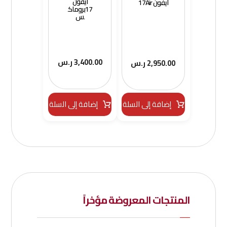
ايفون
ايفون 17Air
17بروماك
س
3,400.00
ر.س
2,950.00
ر.س
إضافة إلى السلة
إضافة إلى السلة
المنتجات المعروضة مؤخراً