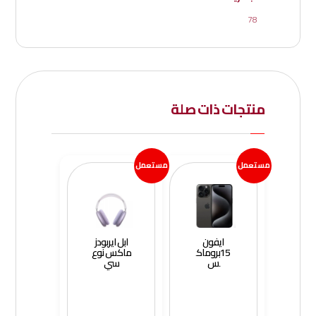
78
منتجات ذات صلة
مستعمل
مستعمل
ايفون
ابل ايربودز
15بروماك
ماكس نوع
س
سي