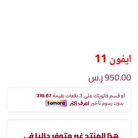
ايفون 11
950.00
ر.س
هذا المنتج غير متوفر حاليا في