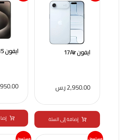
ايفون 15بروماكس
ايفون 17Air
,950.00
2,950.00
ر.س
إضاف
إضافة إلى السلة
مستعمل
مستعمل