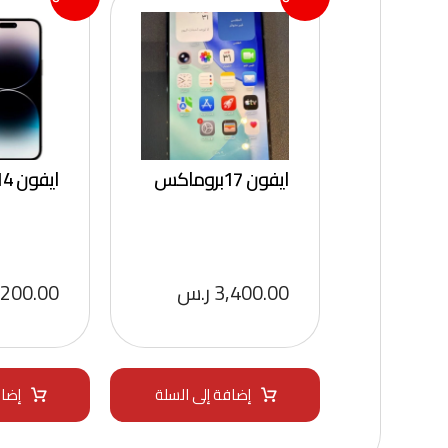
ايفون 17بروماكس
ايفون 14برو ماكس
3,400.00
ر.س
,200.00
إضافة إلى السلة
إضاف