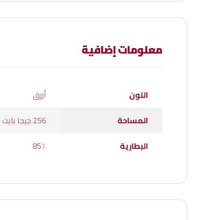
معلومات إضافية
اللون
أزرق
المساحة
256 جيجا بايت
البطارية
85٪