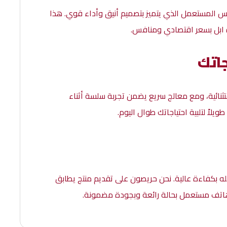
 على تجربة ابل الفريدة مع هاتف ايفون 14 بلس المستعمل الذي يتميز بتصميم أنيق وأداء قوي. هذا
ة ابل بسعر اقتصادي ومنافس.
جاتك
نائية، ومع معالج سريع يضمن تجربة سلسة أثناء
ويلاً لتلبية احتياجاتك طوال اليوم.
 بكفاءة عالية. نحن حريصون على تقديم منتج يطابق
هاتف مستعمل بحالة رائعة وبجودة مضمونة.