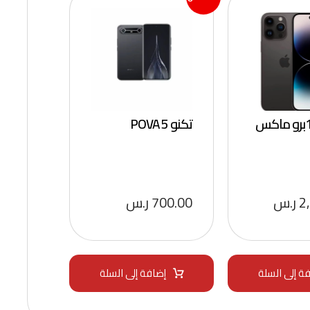
تكنو POVA 5
2
ر.س
700.00
ر.س
ة إلى السلة
إضافة إلى السلة