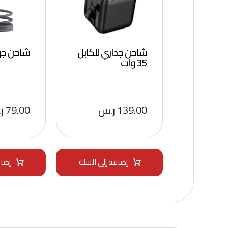
شاحن جداري للكابل
شاحن جودا 60
35 وات
139.00
ر.س
79.00
ر
إضافة إلى السلة
إضاف