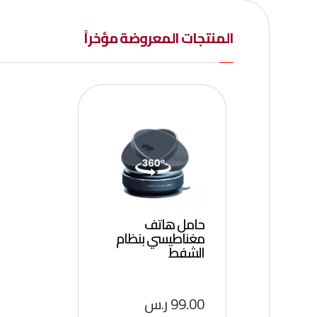
المنتجات المعروضة مؤخراً
حامل هاتف
مغناطيسي بنظام
الشفط
99.00
ر.س