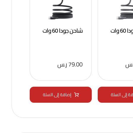
 وات
شاحن جودا 60 وات
.س
79.00
ر.س
ة إلى السلة
إضافة إلى السلة