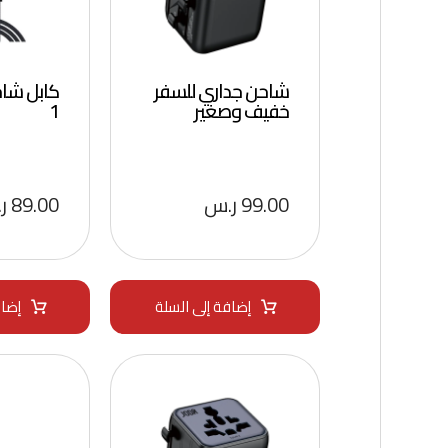
شاحن جداري للسفر
كابل شاح
خفيف وصغير
1
99.00
ر.س
89.00
ر
إضافة إلى السلة
إضاف