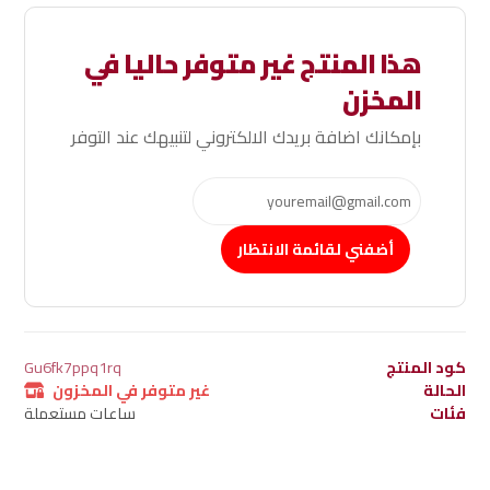
هذا المنتج غير متوفر حاليا في
المخزن
بإمكانك اضافة بريدك الالكتروني لتنبيهك عند التوفر
أضفني لقائمة الانتظار
كود المنتج
Gu6fk7ppq1rq
الحالة
غير متوفر في المخزون
فئات
ساعات مستعملة