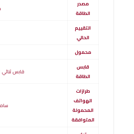
مصدر
م
الطاقة
التقييم
الحالي
محمول
قابس
قابس ثنائي ال
الطاقة
طرازات
الهواتف
سامسون
المحمولة
المتوافقة