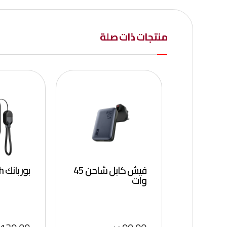
منتجات ذات صلة
فيش كابل شاحن 45
بور بانك 10000mAh
وات