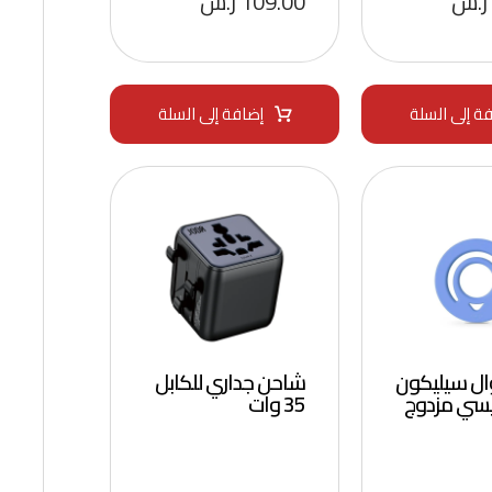
ر.س
109.00
ر.س
ة إلى السلة
إضافة إلى السلة
ال سيليكون
شاحن جداري للكابل
سي مزدوج
35 وات