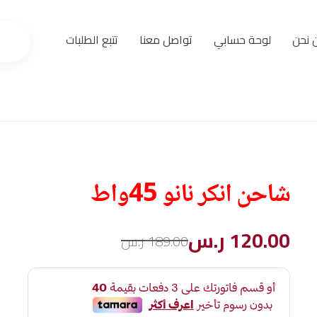
 نحن
لوحة حسابي
تواصل معنا
تتبع الطلبات
شاحن انكر نانو 45واط
120.00
ر.س
189.00
ر.س