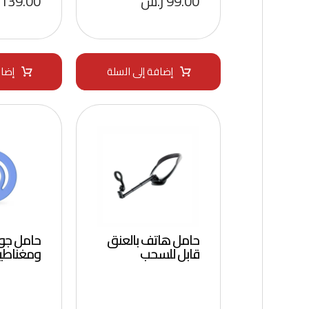
99.00
ر.س
139.00
إضافة إلى السلة
إضاف
حامل هاتف بالعنق
حامل جو
قابل للسحب
ومغناطي