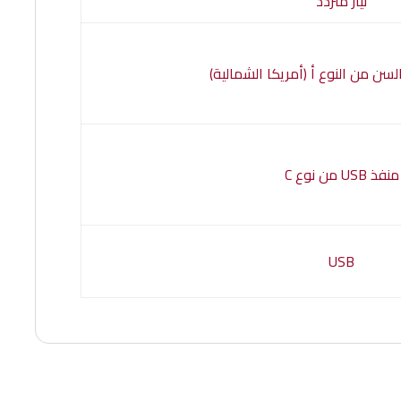
تيار متردد
سن من النوع أ (أمريكا الشمالية)
منفذ USB من نوع C
USB