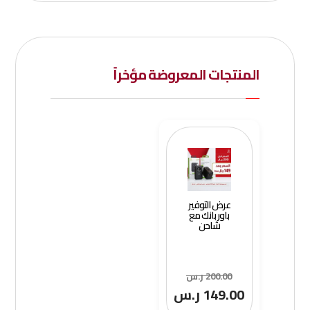
المنتجات المعروضة مؤخراً
عرض التوفير
باور بانك مع
شاحن
200.00
ر.س
149.00
ر.س