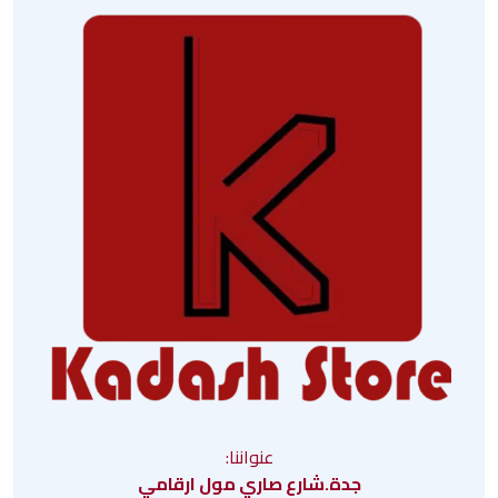
عنواننا:
جدة.شارع صاري مول ارقامي