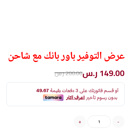
عرض التوفير باور بانك مع شاحن
149.00
ر.س
200.00
ر.س
+
-