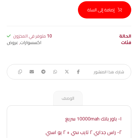
إضافة إلى السلة
الحالة
10
متوفر في المخزون
فئات
اكسسوارات
,
عروض
الوصف
١- باور بانك 10000mah سريع
٢- راس جداري ٢ تايب سي + ٢ يو اسبي