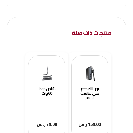
منتجات ذات صلة
بور بانك حجم
شاحن جودا
مني مناسب
60 وات
للسفر
159.00
ر.س
79.00
ر.س